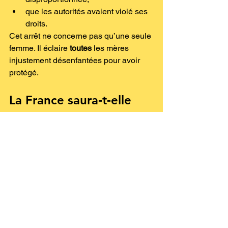
que les autorités avaient violé ses 
droits.
Cet arrêt ne concerne pas qu’une seule 
femme. Il éclaire 
toutes
 les mères 
injustement désenfantées pour avoir 
protégé.
La France saura‑t‑elle 
réparer ?
Aujourd’hui encore, des mères se 
battent :
parce qu’un 
classement sans 
suite
 a suffi à faire basculer toute 
leur vie,
parce que leur enfant, pourtant 
signalant des violences, se 
retrouve 
placé
,