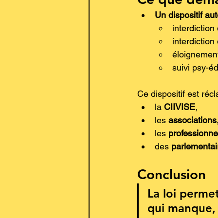
Un dispositif au
interdiction
interdiction
éloignemen
suivi psy-éd
Ce dispositif est réc
la 
CIIVISE
,
les 
associations
les 
professionne
des 
parlementa
Conclusion 
La loi permet
qui manque, c