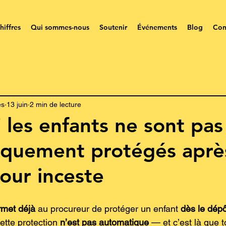
hiffres
Qui sommes-nous
Soutenir
Événements
Blog
Con
es
13 juin
2 min de lecture
 les enfants ne sont pas
iquement protégés aprè
pour inceste
rmet déjà
 au procureur de protéger un enfant 
dès le dépô
ette protection 
n’est pas automatique
 — et c’est là que t