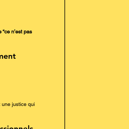
e “ce n’est pas 
ement
: une justice qui 
ssionnels