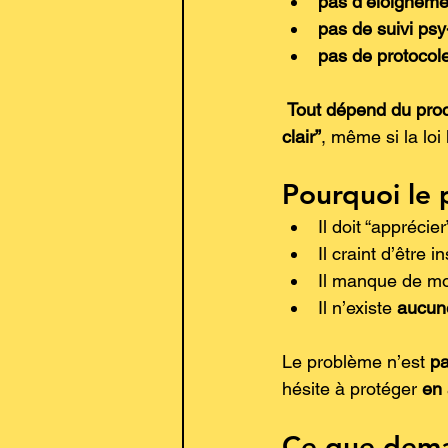
pas d’éloigneme
pas de suivi psy
pas de protocol
Tout dépend du proc
clair”
, même si la loi
Pourquoi le 
Il doit “apprécie
Il craint d’être 
Il manque de m
Il n’existe 
aucune
Le problème n’est 
p
hésite à protéger 
en
Ce que deman