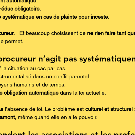
nt automatique
,
-éduc obligatoire
,
e systématique en cas de plainte pour inceste
.
ureur.
   Et beaucoup choisissent de 
ne rien faire tant qu
 le permet.
procureur n’agit pas systématiqu
r” la situation au cas par cas.
instrumentalisé dans un conflit parental.
oyens humains et de temps.
 obligation automatique
 dans la loi actuelle.
as
 l’absence de loi. Le problème est 
culturel et structurel
 
 amont
, même quand elle en a le pouvoir.
dent les associations et les profe