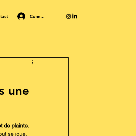
Connexion
tact
s une
t de plainte
. 
out se joue.