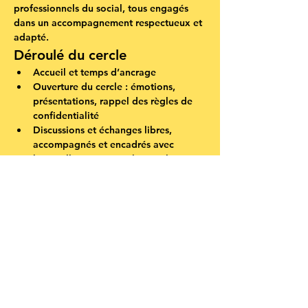
professionnels du social, tous engagés 
dans un accompagnement respectueux et 
adapté.
Déroulé du cercle
Accueil et temps d’ancrage
Ouverture du cercle : émotions, 
présentations, rappel des règles de 
confidentialité
Discussions et échanges libres, 
accompagnés et encadrés avec 
bienveillance par nos bénévoles
Clôture du cercle et ré-ancrage
Retour à la respiration, accompagné 
d’un fond musical apaisant
Départ en douceur, temps de 
transition
Ce moment se veut profondément 
humain, bienveillant et sans jugement, un 
espace sécurisé où chacun peut 
s’exprimer à son rythme.