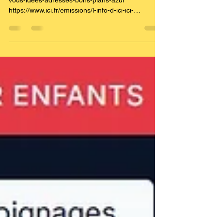
vous-idees-adresses-bons-plans-azur
https://www.ici.fr/emissions/l-info-d-ici-ici-
azur/nice-plusieurs-centaines-de-personnes-
reunies-lundi-soir-devant-le-palais-de-justice-en-
hommage-a-lyhanna-4064577
https://www.radiofrance.fr/francebleu/podcasts/l-
info-d-ici-ici-azur/nice-plusieurs-centaines-de-
personnes-reunies-lundi-soir-devant-le-palais-de-
justice-en-hommage-a-lyhanna-4064577 Presse
Ecrite https://www.nicematin.com/societ