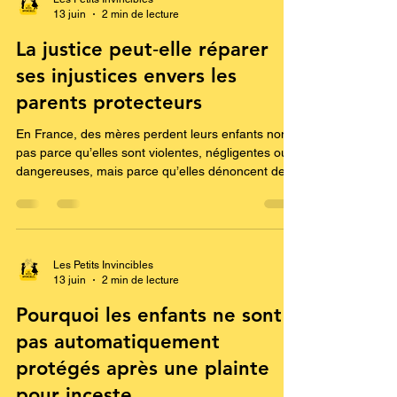
Les Petits Invincibles
13 juin
2 min de lecture
La justice peut‑elle réparer
ses injustices envers les
parents protecteurs
En France, des mères perdent leurs enfants non
pas parce qu’elles sont violentes, négligentes ou
dangereuses, mais parce qu’elles dénoncent des
violences, notamment sexuelles. Leur “faute” ?
Alerter. Protéger. Refuser de se taire. Ce
mécanisme, bien connu des professionnels et
confirmé par plusieurs décisions de la Cour
européenne des droits de l’homme, suit toujours
Les Petits Invincibles
13 juin
2 min de lecture
la même logique. Quand une mère alerte, elle
devient suspecte Lorsqu’une mère signale des
Pourquoi les enfants ne sont
violences — y compri