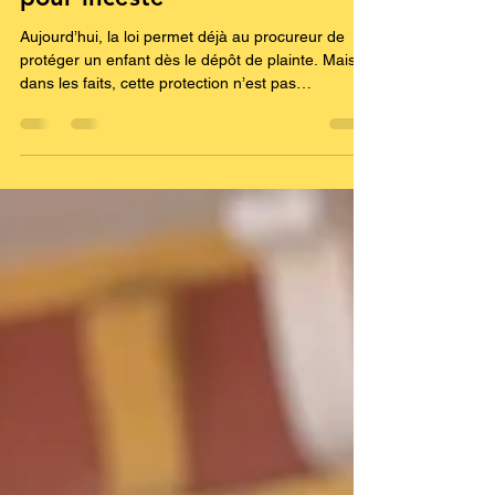
pas automatiquement
protégés après une plainte
pour inceste
Aujourd’hui, la loi permet déjà au procureur de
protéger un enfant dès le dépôt de plainte. Mais
dans les faits, cette protection n’est pas
automatique — et c’est là que tout se joue. Ce
que la justice peut déjà faire mais n’applique pas
systématiquement Interdiction d’approcher des
mineurs Interdiction d’exercer avec des enfants
Éloignement immédiat de la victime Contrôle
judiciaire avec suivi psychologique Détention
provisoire en cas de danger grave Toutes ces
mesures exist