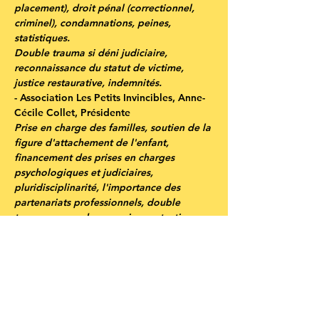
placement), droit pénal (correctionnel, 
criminel), condamnations, peines, 
statistiques.
Double trauma si déni judiciaire, 
reconnaissance du statut de victime, 
justice restaurative, indemnités.
-
 Association Les Petits Invincibles
, Anne-
Cécile Collet, Présidente
Prise en charge des familles, soutien de la 
figure d'attachement de l'enfant, 
financement des prises en charges 
psychologiques et judiciaires, 
pluridisciplinarité, l'importance des 
partenariats professionnels, double 
trauma en cas de mauvaise protection 
(difficultés de l'ASE 06) - étude de cas.
- 
Association Française du 
Psychautromatisme et de la Résilience 
(
AFPR
), Amélie Amilhau, Présidente
Objectif Résilience. Référencement des 
spécialistes, formations, prise en charge 