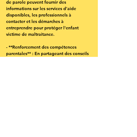
de parole peuvent fournir des 
informations sur les services d'aide 
disponibles, les professionnels à 
contacter et les démarches à 
entreprendre pour protéger l'enfant 
victime de maltraitance.
- **Renforcement des compétences 
parentales** : En partageant des conseils 
et des bonnes pratiques, les participants 
peuvent améliorer leurs compétences 
parentales et renforcer leur relation avec 
leur enfant.
En somme, les groupes de parole offrent 
un espace sécurisé où les parents 
protecteurs et les proches des enfants 
victimes de maltraitance peuvent se 
soutenir mutuellement, partager leurs 
expériences et trouver des solutions pour 
mieux accompagner les enfants 