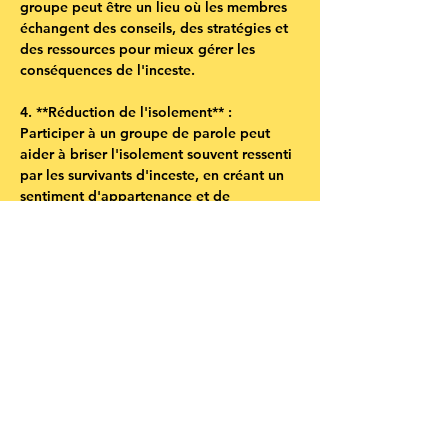
groupe peut être un lieu où les membres 
échangent des conseils, des stratégies et 
des ressources pour mieux gérer les 
conséquences de l'inceste.
4. **Réduction de l'isolement** : 
Participer à un groupe de parole peut 
aider à briser l'isolement souvent ressenti 
par les survivants d'inceste, en créant un 
sentiment d'appartenance et de 
communauté.
5. **Processus de guérison** : En 
partageant leur vécu, les participants 
peuvent entamer un processus de 
guérison, de reconstruction de soi et de 
résilience.
En somme, un groupe de parole pour 
adultes victimes d'inceste pendant 
l'enfance peut être un outil précieux dans 