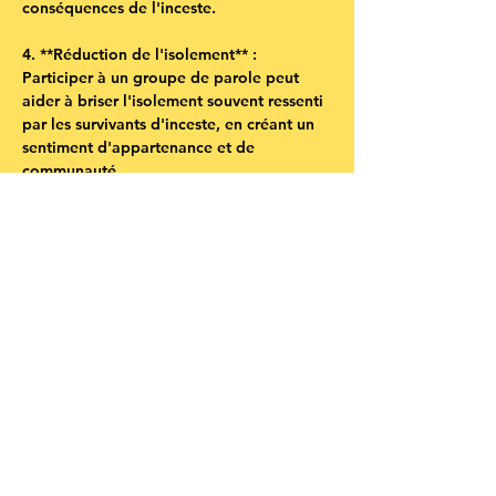
conséquences de l'inceste.
4. **Réduction de l'isolement** : 
Participer à un groupe de parole peut 
aider à briser l'isolement souvent ressenti 
par les survivants d'inceste, en créant un 
sentiment d'appartenance et de 
communauté.
5. **Processus de guérison** : En 
partageant leur vécu, les participants 
peuvent entamer un processus de 
guérison, de reconstruction de soi et de 
résilience.
En somme, un groupe de parole pour 
adultes victimes d'inceste pendant 
l'enfance peut être un outil précieux dans 
le cheminement vers la guérison et le 
bien-être des survivants.