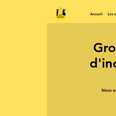
Accueil
Les c
Gro
d'in
Nous or