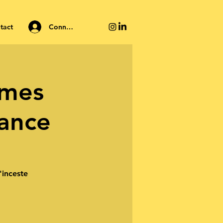
Connexion
tact
imes
fance
'inceste