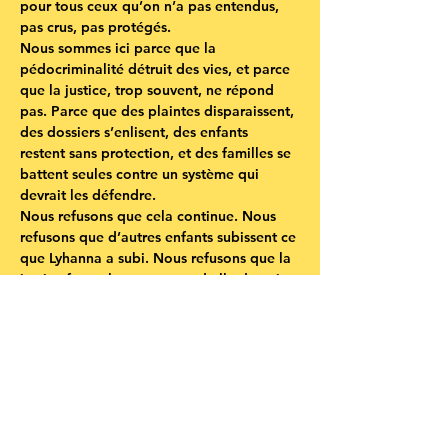
pour tous ceux qu’on n’a pas entendus, 
pas crus, pas protégés.
Nous sommes ici parce que 
la 
pédocriminalité détruit des vies
, et parce 
que 
la justice, trop souvent, ne répond 
pas
. Parce que des plaintes disparaissent, 
des dossiers s’enlisent, des enfants 
restent sans protection, et des familles se 
battent seules contre un système qui 
devrait les défendre.
Nous refusons que cela continue. Nous 
refusons que d’autres enfants subissent ce 
que Lyhanna a subi. Nous refusons que la 
justice ferme les yeux quand elle devrait 
ouvrir les bras.
Nous demandons une justice 
qui protège
, 
une justice 
qui écoute
, une justice 
qui 
agit
. Nous demandons que chaque enfant 
soit considéré comme une priorité 
absolue. Nous demandons que les 
dysfonctionnements cessent, que les 
silences tombent, que les responsabilités 