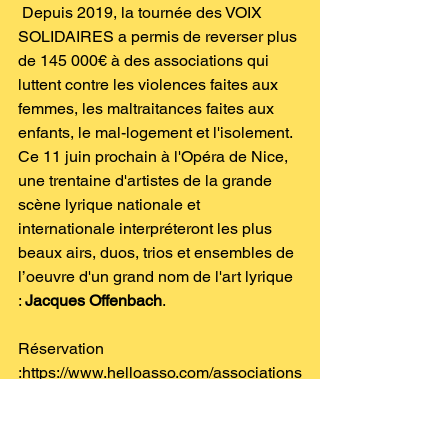
 Depuis 2019, la tournée des VOIX 
SOLIDAIRES a permis de reverser plus 
de 145 000€ à des associations qui 
luttent contre les violences faites aux 
femmes, les maltraitances faites aux 
enfants, le mal-logement et l'isolement. 
Ce 11 juin prochain à l'Opéra de Nice, 
une trentaine d'artistes de la grande 
scène lyrique nationale et 
internationale interpréteront les plus 
beaux airs, duos, trios et ensembles de 
l’oeuvre d'un grand nom de l'art lyrique 
: 
Jacques Offenbach
.  
Réservation 
:
https://www.helloasso.com/associations
/le-calms/evenements/les-voix-
solidaires-2024-opera-de-nice-1
tel : 0660369909