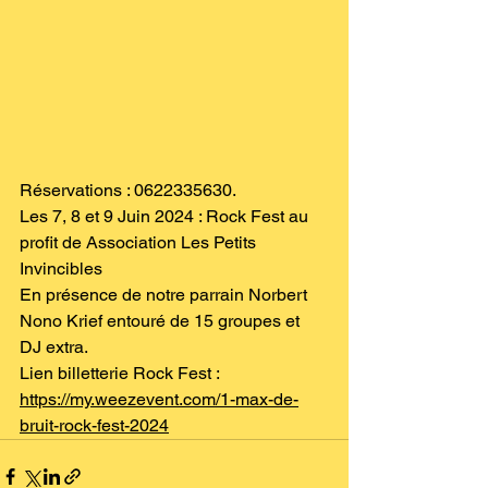
Réservations : 0622335630.
Les 7, 8 et 9 Juin 2024 : Rock Fest au 
profit de 
Association Les Petits 
Invincibles
En présence de notre parrain 
Norbert 
Nono Krief
 entouré de 15 groupes et  
DJ extra.
Lien billetterie Rock Fest :
https://my.weezevent.com/1-max-de-
bruit-rock-fest-2024