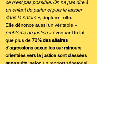
ce n’est pas possible. On ne pas dire à 
un enfant de parler et puis le laisser 
dans la nature »
,
déplore-t-elle.
Elle dénonce aussi un véritable 
« 
problème de justice »
 évoquant le fait 
que plus de 
73% des affaires 
d’agressions sexuelles sur mineurs 
orientées vers la justice sont classées 
sans suite
, selon un rapport sénatorial 
de 2018.
 « La parole de l’enfant n’est 
pas prise au sérieux »
, regrette la 
présidente des Petits Invincibles.
L’association aide alors à
 la prise en 
charge de séances de psycho-trauma 
pour les enfants victimes en 
s’engageant à assumer les frais du 
suivi 
« parce que souvent les parents 
n’ont pas de ressources et que ce n’est 